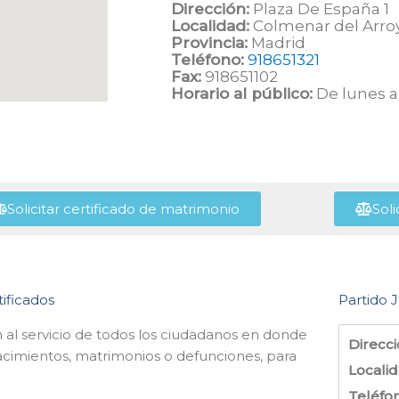
Dirección:
Plaza De España 1
Localidad:
Colmenar del Arro
Provincia:
Madrid
Teléfono:
918651321
Fax:
918651102
Horario al público:
De lunes a 
Solicitar certificado de matrimonio
Soli
tificados
Partido J
ón al servicio de todos los ciudadanos en donde
Direcci
acimientos, matrimonios o defunciones, para
Localid
Teléfo