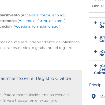
Fax:
91
 nacimiento
(
Acceda al formulario aquí
)
atrimonio
(
Acceda al formulario aquí
)
¿Do
función
(
Acceda al formulario aquí
)
de
¿Cu
Co
acemos de manera independiente del Ministerio
alizar este trámite gratis ante el registro
¿Cu
de
¿C
cer
Colme
acimiento en el Registro Civil de
Principal
Para la matriculación en una escuela
Ma
Si va a trabajar en el extranjero