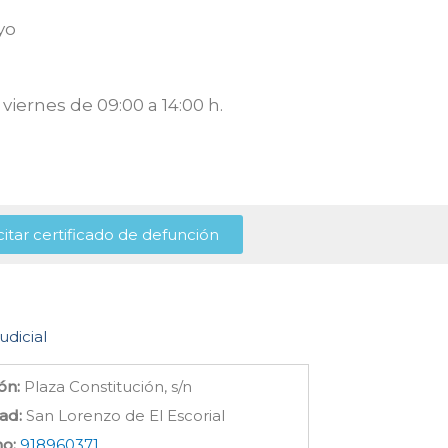
yo
viernes de 09:00 a 14:00 h.
citar certificado de defunción
udicial
ón:
Plaza Constitución, s/n
ad:
San Lorenzo de El Escorial
no:
918960371