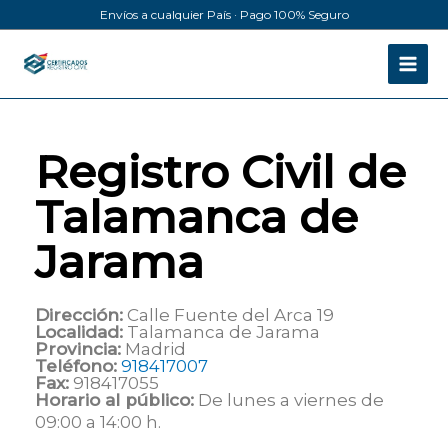
Ir
Envíos a cualquier País · Pago 100% Seguro
al
contenido
Registro Civil de
Talamanca de
Jarama
Dirección:
Calle Fuente del Arca 19
Localidad:
Talamanca de Jarama
Provincia:
Madrid
Teléfono:
918417007
Fax:
918417055
Horario al público:
De lunes a viernes de
09:00 a 14:00 h.