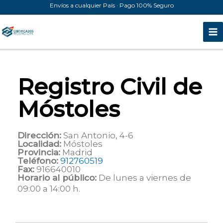
Ir
Envíos a cualquier País · Pago 100% Seguro
al
contenido
Registro Civil de
Móstoles
Dirección:
San Antonio, 4-6
Localidad:
Móstoles
Provincia:
Madrid
Teléfono:
912760519
Fax:
916640010
Horario al público:
De lunes a viernes de
09:00 a 14:00 h.