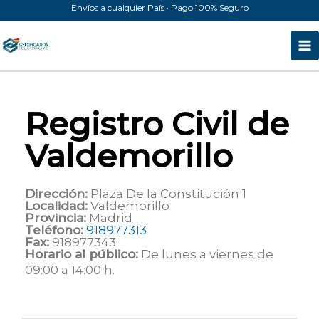
Ir
Envíos a cualquier País · Pago 100% Seguro
al
contenido
Registro Civil de
Valdemorillo
Dirección:
Plaza De la Constitución 1
Localidad:
Valdemorillo
Provincia:
Madrid
Teléfono:
918977313
Fax:
918977343
Horario al público:
De lunes a viernes de
09:00 a 14:00 h.