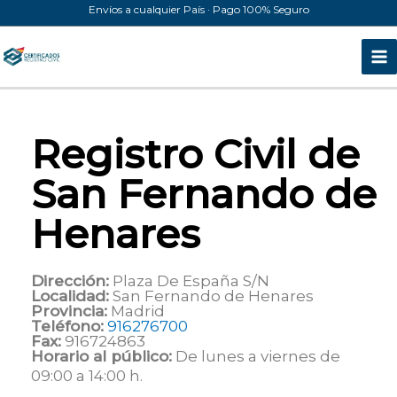
Ir
Envíos a cualquier País · Pago 100% Seguro
al
contenido
Registro Civil de
San Fernando de
Henares
Dirección:
Plaza De España S/N
Localidad:
San Fernando de Henares
Provincia:
Madrid
Teléfono:
916276700
Fax:
916724863
Horario al público:
De lunes a viernes de
09:00 a 14:00 h.