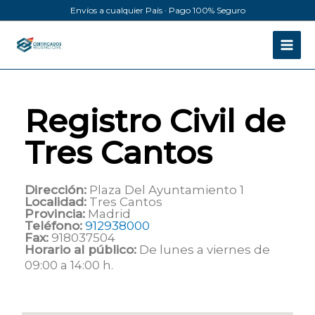
Ir
Envíos a cualquier País · Pago 100% Seguro
al
contenido
Registro Civil de
Tres Cantos
Dirección:
Plaza Del Ayuntamiento 1
Localidad:
Tres Cantos
Provincia:
Madrid
Teléfono:
912938000
Fax:
918037504
Horario al público:
De lunes a viernes de
09:00 a 14:00 h.