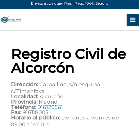
Ir
Envíos a cualquier País · Pago 100% Seguro
al
contenido
Registro Civil de
Alcorcón
Dirección:
Carballino, s/n esquina
c/Timanfaya
Localidad:
Alcorcón
Provincia:
Madrid
Teléfono:
916129561
Fax:
916118005
Horario al público:
De lunes a viernes de
09:00 a 14:00 h.