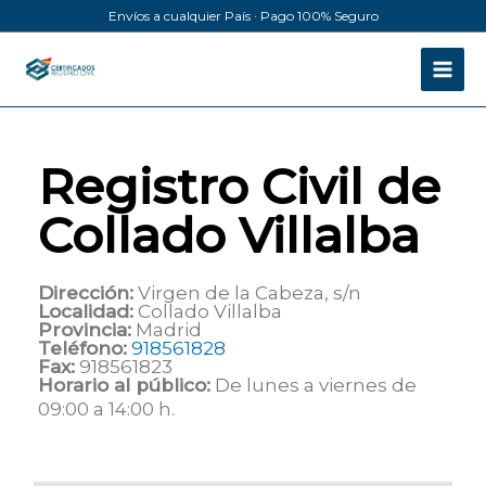
Ir
Envíos a cualquier País · Pago 100% Seguro
al
contenido
Registro Civil de
Collado Villalba
Dirección:
Virgen de la Cabeza, s/n
Localidad:
Collado Villalba
Provincia:
Madrid
Teléfono:
918561828
Fax:
918561823
Horario al público:
De lunes a viernes de
09:00 a 14:00 h.