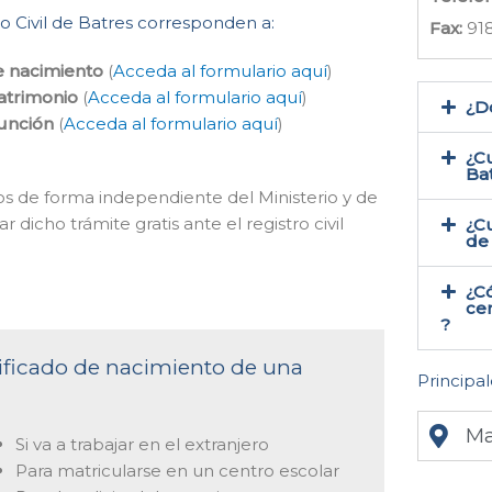
tro Civil de Batres corresponden a:
Fax:
918
e nacimiento
(
Acceda al formulario aquí
)
atrimonio
(
Acceda al formulario aquí
)
¿Do
función
(
Acceda al formulario aquí
)
¿Cu
Ba
os de forma independiente del Ministerio y de
 dicho trámite gratis ante el registro civil
¿Cu
de 
¿C
cer
?
rtificado de nacimiento de una
Principal
Ma
Si va a trabajar en el extranjero
Para matricularse en un centro escolar