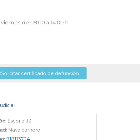
viernes de 09:00 a 14:00 h.
Solicitar certificado de defunción
udicial
ón:
Escorial,13
ad:
Navalcarnero
no:
918113724