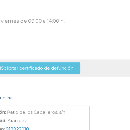
viernes de 09:00 a 14:00 h.
Solicitar certificado de defunción
udicial
ón:
Patio de los Caballeros, s/n
ad:
Aranjuez
no:
918922018