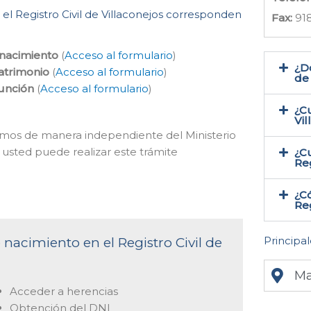
 el Registro Civil de Villaconejos corresponden
Fax:
918
 nacimiento
(
Acceso al formulario
)
¿Do
atrimonio
(
Acceso al formulario
)
de 
función
(
Acceso al formulario
)
¿Cu
Vil
acemos de manera independiente del Ministerio
 usted puede realizar este trámite
¿Cu
Reg
¿Có
Reg
Principal
 nacimiento en el Registro Civil de
Ma
Acceder a herencias
Obtención del DNI