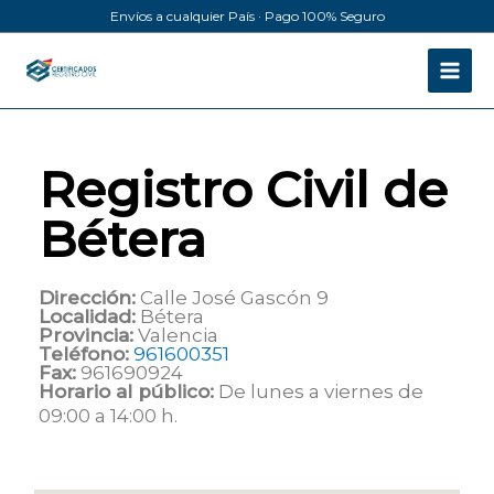
Ir
Envíos a cualquier País · Pago 100% Seguro
al
contenido
Registro Civil de
Bétera
Dirección:
Calle José Gascón 9
Localidad:
Bétera
Provincia:
Valencia
Teléfono:
961600351
Fax:
961690924
Horario al público:
De lunes a viernes de
09:00 a 14:00 h.