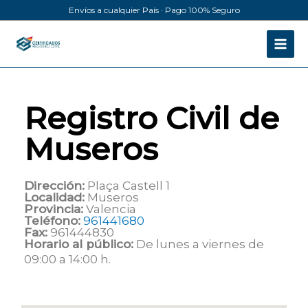
Ir
Envíos a cualquier País · Pago 100% Seguro
al
contenido
Registro Civil de
Museros
Dirección:
Plaça Castell 1
Localidad:
Museros
Provincia:
Valencia
Teléfono:
961441680
Fax:
961444830
Horario al público:
De lunes a viernes de
09:00 a 14:00 h.