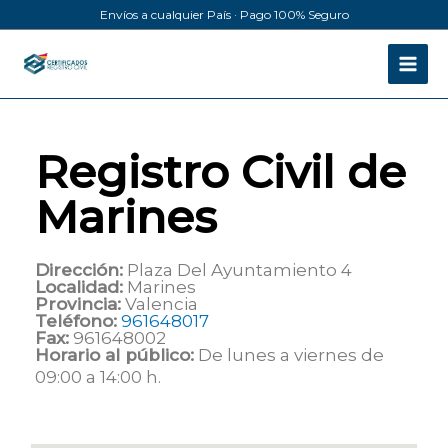
Ir
Envíos a cualquier País · Pago 100% Seguro
al
contenido
Registro Civil de
Marines
Dirección:
Plaza Del Ayuntamiento 4
Localidad:
Marines
Provincia:
Valencia
Teléfono:
961648017
Fax:
961648002
Horario al público:
De lunes a viernes de
09:00 a 14:00 h.