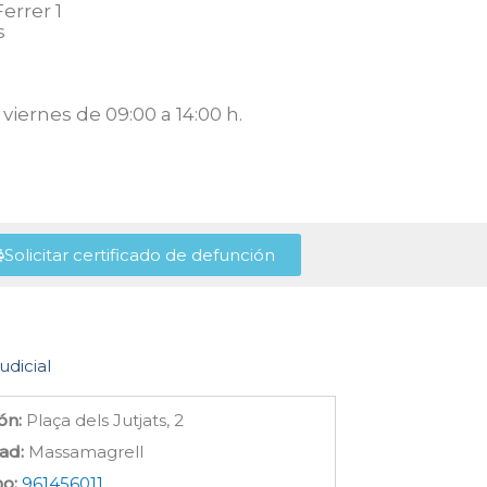
errer 1
s
viernes de 09:00 a 14:00 h.
Solicitar certificado de defunción
udicial
ón:
Plaça dels Jutjats, 2
ad:
Massamagrell
no:
961456011