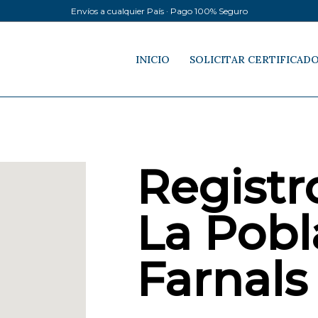
Envíos a cualquier País · Pago 100% Seguro
INICIO
SOLICITAR CERTIFICAD
Registro
La Pobl
Farnals