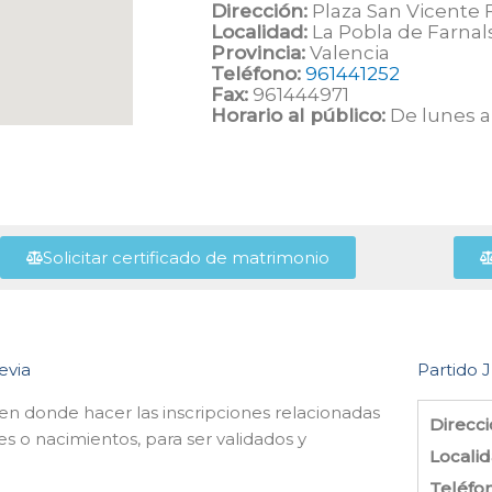
Dirección:
Plaza San Vicente F
Localidad:
La Pobla de Farnal
Provincia:
Valencia
Teléfono:
961441252
Fax:
961444971
Horario al público:
De lunes a 
Solicitar certificado de matrimonio
evia
Partido J
n en donde hacer las inscripciones relacionadas
Direcci
s o nacimientos, para ser validados y
Localid
Teléfo