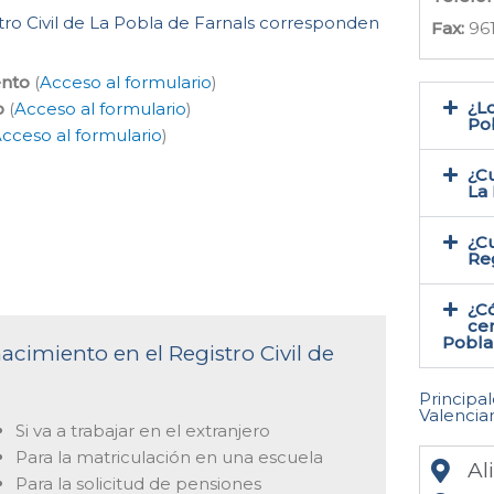
stro Civil de La Pobla de Farnals corresponden
Fax:
96
ento
(
Acceso al formulario
)
¿Lo
o
(
Acceso al formulario
)
Pob
cceso al formulario
)
¿Cu
La
¿Cu
Reg
¿C
cer
Pobla
acimiento en el Registro Civil de
Principa
Valencia
Si va a trabajar en el extranjero
Para la matriculación en una escuela
Al
Para la solicitud de pensiones