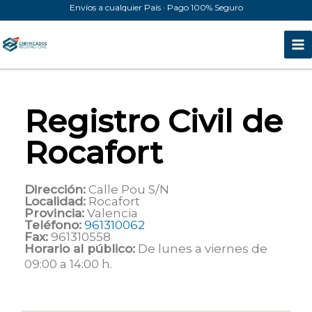
Ir
Envíos a cualquier País · Pago 100% Seguro
al
contenido
Registro Civil de
Rocafort
Dirección:
Calle Pou S/N
Localidad:
Rocafort
Provincia:
Valencia
Teléfono:
961310062
Fax:
961310558
Horario al público:
De lunes a viernes de
09:00 a 14:00 h.