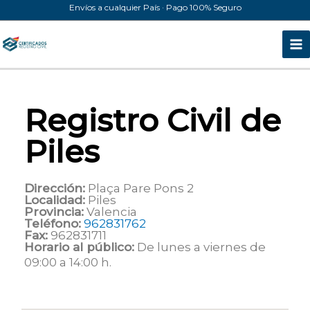
Ir
Envíos a cualquier País · Pago 100% Seguro
al
contenido
Registro Civil de
Piles
Dirección:
Plaça Pare Pons 2
Localidad:
Piles
Provincia:
Valencia
Teléfono:
962831762
Fax:
962831711
Horario al público:
De lunes a viernes de
09:00 a 14:00 h.