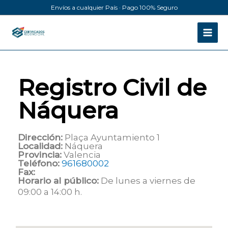
Ir
Envíos a cualquier País · Pago 100% Seguro
al
contenido
Registro Civil de
Náquera
Dirección:
Plaça Ayuntamiento 1
Localidad:
Náquera
Provincia:
Valencia
Teléfono:
961680002
Fax:
Horario al público:
De lunes a viernes de
09:00 a 14:00 h.