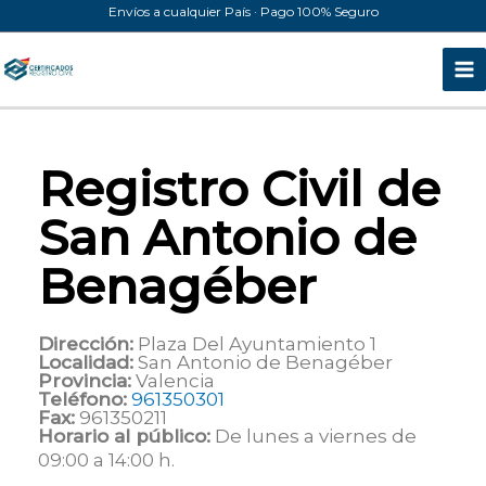
Ir
Envíos a cualquier País · Pago 100% Seguro
al
contenido
Registro Civil de
San Antonio de
Benagéber
Dirección:
Plaza Del Ayuntamiento 1
Localidad:
San Antonio de Benagéber
Provincia:
Valencia
Teléfono:
961350301
Fax:
961350211
Horario al público:
De lunes a viernes de
09:00 a 14:00 h.