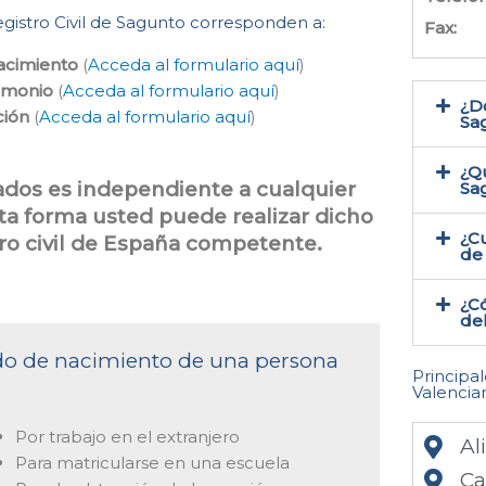
Registro Civil de Sagunto corresponden a:
Fax:
nacimiento
(
Acceda al formulario aquí
)
rimonio
(
Acceda al formulario aquí
)
¿Do
ción
(
Acceda al formulario aquí
)
Sa
¿Qu
cados es independiente a cualquier
Sa
sta forma usted puede realizar dicho
¿Cu
tro civil de España competente.
de
¿Có
del
cado de nacimiento de una persona
Principa
Valencia
Por trabajo en el extranjero
Al
Para matricularse en una escuela
Ca