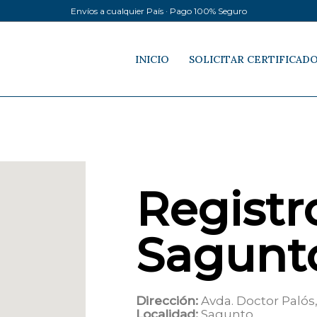
Envíos a cualquier País · Pago 100% Seguro
INICIO
SOLICITAR CERTIFICAD
Registro
Sagunt
Dirección:
Avda. Doctor Palós,
Localidad:
Sagunto