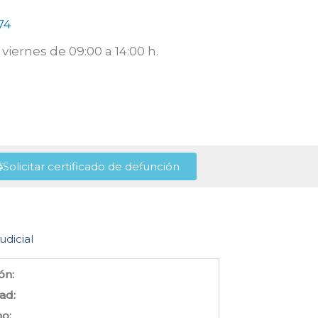
74
viernes de 09:00 a 14:00 h.
Solicitar certificado de defunción
udicial
ón:
ad:
no: