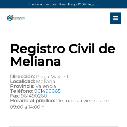
Ir
Envíos a cualquier País · Pago 100% Seguro
al
contenido
Registro Civil de
Meliana
Dirección:
Plaça Mayor 1
Localidad:
Meliana
Provincia:
Valencia
Teléfono:
961490065
Fax:
961490260
Horario al público:
De lunes a viernes de
09:00 a 14:00 h.