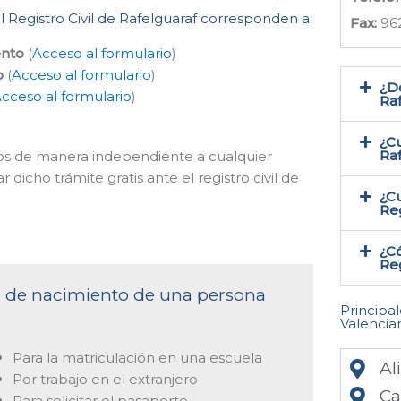
l Registro Civil de Rafelguaraf corresponden a:
Fax:
96
ento
(
Acceso al formulario
)
o
(
Acceso al formulario
)
¿Do
cceso al formulario
)
Raf
¿Cu
Ra
mos de manera independiente a cualquier
 dicho trámite gratis ante el registro civil de
¿Cu
Reg
¿Có
Reg
ta de nacimiento de una persona
Principa
Valencia
Para la matriculación en una escuela
Al
Por trabajo en el extranjero
Ca
Para solicitar el pasaporte