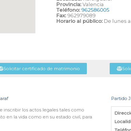
Provincia:
Valencia
Teléfono:
962586005
Fax:
962979089
Horario al público:
De lunes a 
Solicitar certificado de matrimonio
Soli
araf
Partido J
e inscribir los actos legales tales como
Direcci
o en la vida como en su estado civil, para
Localid
Teléfo