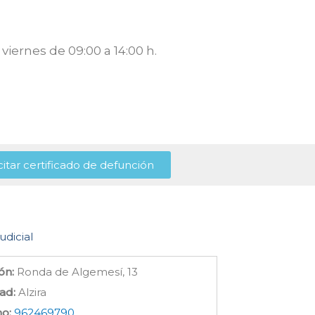
viernes de 09:00 a 14:00 h.
citar certificado de defunción
udicial
ón:
Ronda de Algemesí, 13
ad:
Alzira
no:
962469790