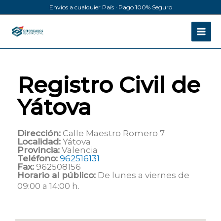
Ir
Envíos a cualquier País · Pago 100% Seguro
al
contenido
Registro Civil de
Yátova
Dirección:
Calle Maestro Romero 7
Localidad:
Yátova
Provincia:
Valencia
Teléfono:
962516131
Fax:
962508156
Horario al público:
De lunes a viernes de
09:00 a 14:00 h.