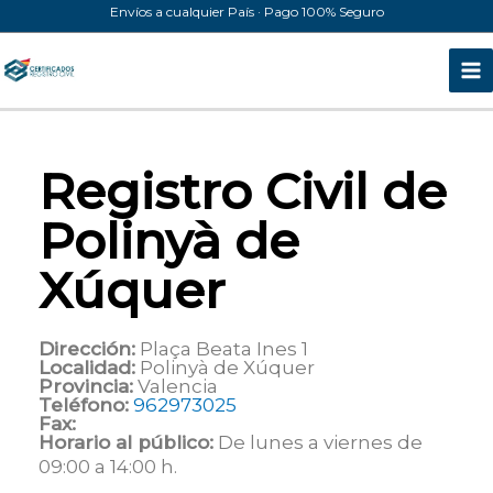
Ir
Envíos a cualquier País · Pago 100% Seguro
al
contenido
Registro Civil de
Polinyà de
Xúquer
Dirección:
Plaça Beata Ines 1
Localidad:
Polinyà de Xúquer
Provincia:
Valencia
Teléfono:
962973025
Fax:
Horario al público:
De lunes a viernes de
09:00 a 14:00 h.