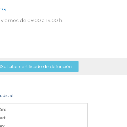
875
viernes de 09:00 a 14:00 h.
Solicitar certificado de defunción
udicial
ón:
ad:
no: