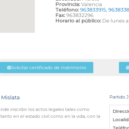
Provincia:
Valencia
Teléfono:
963833915, 963833
Fax:
963832296
Horario al público:
De lunes a 
Solicitar certificado de matrimonio
 Mislata
Partido J
nde inscribir los actos legales tales como
Direcci
nto en el estado civil como en la vida, con la
Localid
Teléfo