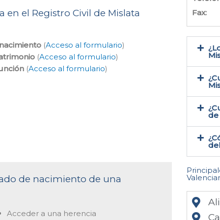
 en el Registro Civil de Mislata
Fax:
 nacimiento
(
Acceso al formulario
)
¿Lo
Mis
atrimonio
(
Acceso al formulario
)
función
(
Acceso al formulario
)
¿Cu
Mis
¿Cu
de 
¿Có
del
Principa
Valencia
ficado de nacimiento de una
Al
Acceder a una herencia
Ca