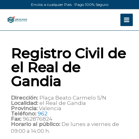
Ir
Envíos a cualquier País · Pago 100% Seguro
al
contenido
Registro Civil de
el Real de
Gandia
Dirección:
Plaça Beato Carmelo S/N
Localidad:
el Real de Gandia
Provincia:
Valencia
Teléfono:
962
Fax:
962876824
Horario al público:
De lunes a viernes de
09:00 a 14:00 h.