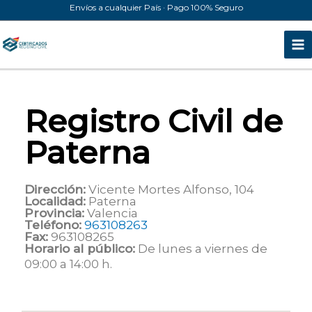
Ir
Envíos a cualquier País · Pago 100% Seguro
al
contenido
Registro Civil de
Paterna
Dirección:
Vicente Mortes Alfonso, 104
Localidad:
Paterna
Provincia:
Valencia
Teléfono:
963108263
Fax:
963108265
Horario al público:
De lunes a viernes de
09:00 a 14:00 h.