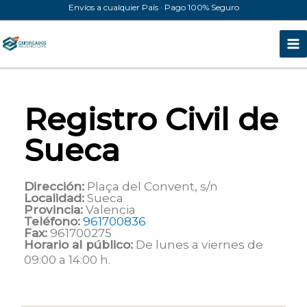
Ir
Envíos a cualquier País · Pago 100% Seguro
al
contenido
Registro Civil de
Sueca
Dirección:
Plaça del Convent, s/n
Localidad:
Sueca
Provincia:
Valencia
Teléfono:
961700836
Fax:
961700275
Horario al público:
De lunes a viernes de
09:00 a 14:00 h.